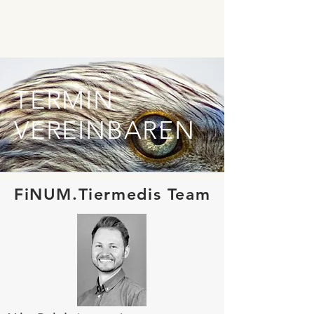
TERMIN
VEREINBAREN
FiNUM.Tiermedis Team